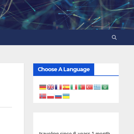
Choose A Language
traveling since 6 years 1 month